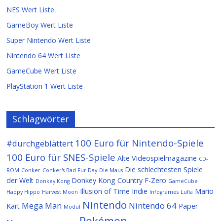
NES Wert Liste
GameBoy Wert Liste
Super Nintendo Wert Liste
Nintendo 64 Wert Liste
GameCube Wert Liste
PlayStation 1 Wert Liste
Schlagwörter
100 Euro für Nintendo-Spiele
#durchgeblättert
100 Euro für SNES-Spiele
Alte Videospielmagazine
CD-
Die schlechtesten Spiele
ROM
Conker
Conker's Bad Fur Day
Die Maus
der Welt
Donkey Kong Country
F-Zero
Donkey Kong
GameCube
Illusion of Time
Indie
Mario
Happy Hippo
Harvest Moon
Infogrames
Lufia
Nintendo
Mega Man
Nintendo 64
Kart
Paper
Modul
Pokémon