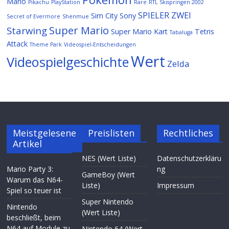
Mario
Pikachu
PlayStation
Rare
RTL Skispringen 2002
SPIELER ZWEI
Sim City
Sony
Secret of Evermore
Shenmue
Super Mario
Starwing
Super Mario Kart
Tetris
Tabaluga
Attack
Theme Park
Videospiel-Entscheidungen
Wert
Videospielgeschichte
Zelda
Meistgelesene
Preislisten
Rechtliches
Artikel
NES (Wert Liste)
Datenschutzerkläru
Mario Party 3:
ng
GameBoy (Wert
Warum das N64-
Liste)
Impressum
Spiel so teuer ist
Super Nintendo
Nintendo
(Wert Liste)
beschließt, beim
N64 auf Module zu
Nintendo 64 (Wert