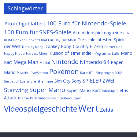
Schlagwörter
100 Euro für Nintendo-Spiele
#durchgeblättert
100 Euro für SNES-Spiele
Alte Videospielmagazine
CD-
Die schlechtesten Spiele
ROM
Conker
Conker's Bad Fur Day
Die Maus
der Welt
Donkey Kong Country
F-Zero
Donkey Kong
GameCube
Illusion of Time
Indie
Mario
Happy Hippo
Harvest Moon
Infogrames
Lufia
Nintendo
Mega Man
Nintendo 64
Kart
Paper
Modul
Pokémon
Mario
Pikachu
PlayStation
Rare
RTL Skispringen 2002
SPIELER ZWEI
Sim City
Sony
Secret of Evermore
Shenmue
Super Mario
Starwing
Super Mario Kart
Tetris
Tabaluga
Attack
Theme Park
Videospiel-Entscheidungen
Wert
Videospielgeschichte
Zelda