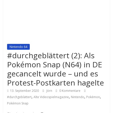
Nintendo 64
#durchgeblättert (2): Als
Pokémon Snap (N64) in DE
gecancelt wurde – und es
Protest-Postkarten hagelte
13. September 2020
Jörn
0 Kommentare
,
,
,
,
#durchgeblättert
Alte Videospielmagazine
Nintendo
Pokémon
Pokémon Snap