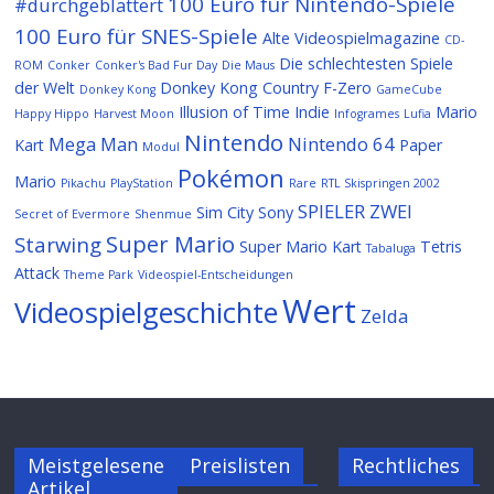
100 Euro für Nintendo-Spiele
#durchgeblättert
100 Euro für SNES-Spiele
Alte Videospielmagazine
CD-
Die schlechtesten Spiele
ROM
Conker
Conker's Bad Fur Day
Die Maus
der Welt
Donkey Kong Country
F-Zero
Donkey Kong
GameCube
Illusion of Time
Indie
Mario
Happy Hippo
Harvest Moon
Infogrames
Lufia
Nintendo
Mega Man
Nintendo 64
Kart
Paper
Modul
Pokémon
Mario
Pikachu
PlayStation
Rare
RTL Skispringen 2002
SPIELER ZWEI
Sim City
Sony
Secret of Evermore
Shenmue
Super Mario
Starwing
Super Mario Kart
Tetris
Tabaluga
Attack
Theme Park
Videospiel-Entscheidungen
Wert
Videospielgeschichte
Zelda
Meistgelesene
Preislisten
Rechtliches
Artikel