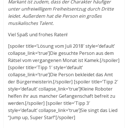
M
arkant ist zudem, dass der Charakter häufiger
unter unfreiwilligem Freiheitsentzug durch Dritte
leidet.
Außerdem hat die Person ein großes
musikalisches Talent.
Viel Spaß und frohes Raten!
[spoiler title=’Lösung vom Juli 2018′ style=’default’
collapse_link=’true’]Die gesuchte Person aus dem
Rätsel vom vergangenen Monat ist Kamek.[/spoiler]
[spoiler title=’Tipp 1′ style=’default’
collapse_link=’true’]Die Person bekleidet das Amt
der Bürgermeisterin.[/spoiler] [spoiler title=’Tipp 2′
style=’default’ collapse_link=’true’]Kleine Roboter
helfen ihr aus mancher Gefangenschaft befreit zu
werden.[/spoiler] [spoiler title=’Tipp 3′
style=’default’ collapse_link=’true’]Sie singt das Lied
“Jump up, Super Star!”[/spoiler]