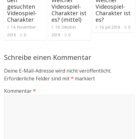
den
Welcher
Welcher
gesuchten
Videospiel-
Videospiel-
Videospiel-
Charakter ist
Charakter ist
Charakter
es? (mittel)
es?
14. November
19. Oktober
16. Juli 2018
0
2018
0
2018
0
Schreibe einen Kommentar
Deine E-Mail-Adresse wird nicht veröffentlicht.
Erforderliche Felder sind mit
*
markiert
Kommentar
*