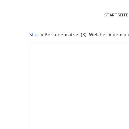
RetroVideoSpie
STARTSEITE
Gaming-
Blog
Start
»
Personenrätsel (3): Welcher Videospie
mit
aktuellen
Preislisten
und
Videospielgeschichte!