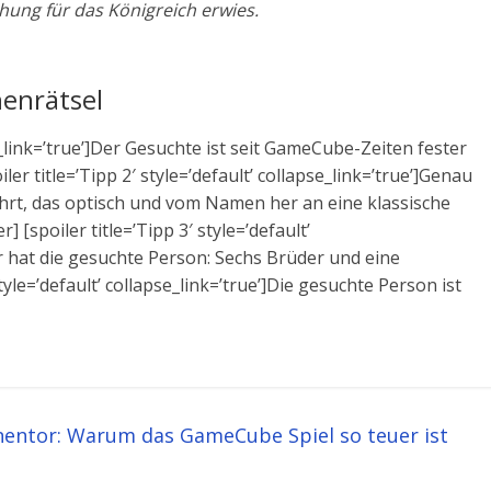
hung für das Königreich erwies.
enrätsel
pse_link=’true’]Der Gesuchte ist seit GameCube-Zeiten fester
iler title=’Tipp 2′ style=’default’ collapse_link=’true’]Genau
ährt, das optisch und vom Namen her an eine klassische
 [spoiler title=’Tipp 3′ style=’default’
r hat die gesuchte Person: Sechs Brüder und eine
tyle=’default’ collapse_link=’true’]Die gesuchte Person ist
entor: Warum das GameCube Spiel so teuer ist