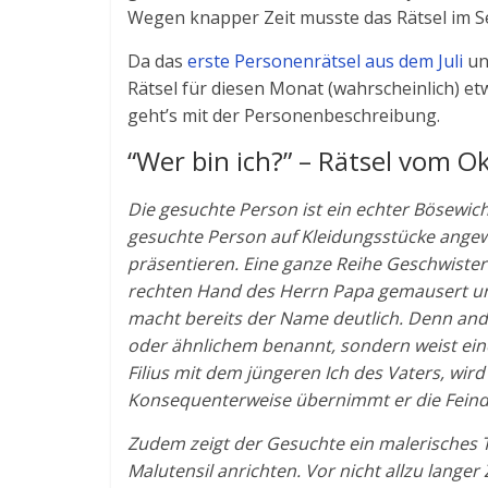
Wegen knapper Zeit musste das Rätsel im Se
Da das
erste Personenrätsel aus dem Juli
un
Rätsel für diesen Monat (wahrscheinlich) etw
geht’s mit der Personenbeschreibung.
“Wer bin ich?” – Rätsel vom 
Die gesuchte Person ist ein echter Bösewic
gesuchte Person auf Kleidungsstücke angew
präsentieren. Eine ganze Reihe Geschwister h
rechten Hand des Herrn Papa gemausert u
macht bereits der Name deutlich. Denn ande
oder ähnlichem benannt, sondern weist eine
Filius mit dem jüngeren Ich des Vaters, wir
Konsequenterweise übernimmt er die Feinds
Zudem zeigt der Gesuchte ein malerisches 
Malutensil anrichten. Vor nicht allzu langer