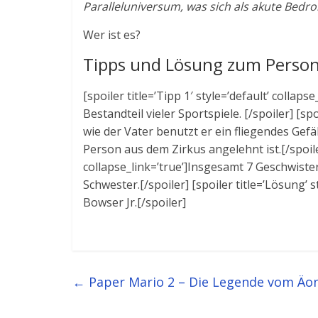
Paralleluniversum, was sich als akute Bedro
Wer ist es?
Tipps und Lösung zum Person
[spoiler title=’Tipp 1′ style=’default’ colla
Bestandteil vieler Sportspiele. [/spoiler] [spo
wie der Vater benutzt er ein fliegendes Gef
Person aus dem Zirkus angelehnt ist.[/spoiler]
collapse_link=’true’]Insgesamt 7 Geschwiste
Schwester.[/spoiler] [spoiler title=’Lösung’ s
Bowser Jr.[/spoiler]
←
Paper Mario 2 – Die Legende vom Äon