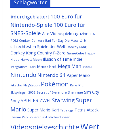
Schlagwörter
100 Euro für
#durchgeblättert
Nintendo-Spiele
100 Euro für
SNES-Spiele
Alte Videospielmagazine
CD-
Die
ROM
Conker
Conker's Bad Fur Day
Die Maus
schlechtesten Spiele der Welt
Donkey Kong
Donkey Kong Country
F-Zero
GameCube
Happy
Illusion of Time
Indie
Hippo
Harvest Moon
Mega Man
Mario Kart
Infogrames
Lufia
Modul
Nintendo
Nintendo 64
Paper Mario
Pokémon
Pikachu
PlayStation
Rare
RTL
Sim City
Skispringen 2002
Secret of Evermore
Shenmue
Super
Starwing
SPIELER ZWEI
Sony
Mario
Super Mario Kart
Tetris Attack
Tabaluga
Theme Park
Videospiel-Entscheidungen
Wert
Videospielgeschichte