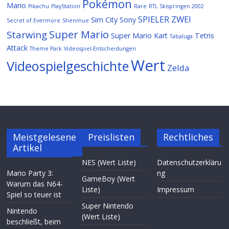
Pokémon
Mario
Pikachu
PlayStation
Rare
RTL Skispringen 2002
SPIELER ZWEI
Sim City
Sony
Secret of Evermore
Shenmue
Super Mario
Starwing
Super Mario Kart
Tetris
Tabaluga
Attack
Theme Park
Videospiel-Entscheidungen
Wert
Videospielgeschichte
Zelda
Meistgelesene
Preislisten
Rechtliches
Artikel
NES (Wert Liste)
Datenschutzerkläru
Mario Party 3:
ng
GameBoy (Wert
Warum das N64-
Liste)
Impressum
Spiel so teuer ist
Super Nintendo
Nintendo
(Wert Liste)
beschließt, beim