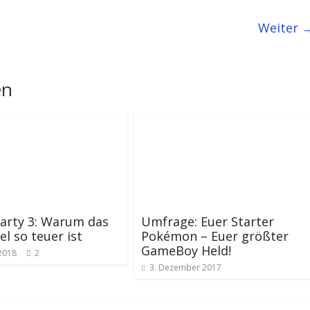
Weiter 
en
arty 3: Warum das
Umfrage: Euer Starter
el so teuer ist
Pokémon – Euer größter
GameBoy Held!
 2018
2
3. Dezember 2017