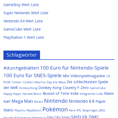
GameBoy Wert Liste
Super Nintendo Wert Liste
Nintendo 64 Wert Liste
GameCube Wert Liste
PlayStation 1 Wert Liste
Schlagwörter
100 Euro für Nintendo-Spiele
#durchgeblättert
100 Euro für SNES-Spiele
Alte Videospielmagazine
CD-
Die schlechtesten Spiele
ROM
Conker
Conker's Bad Fur Day
Die Maus
der Welt
Donkey Kong Country
F-Zero
Donkey Kong
GameCube
Illusion of Time
Indie
Mario
Happy Hippo
Harvest Moon
Infogrames
Lufia
Nintendo
Mega Man
Nintendo 64
Kart
Paper
Modul
Pokémon
Mario
Pikachu
PlayStation
Rare
RTL Skispringen 2002
SPIELER ZWEI
Sim City
Sony
Secret of Evermore
Shenmue