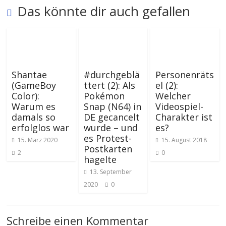
Das könnte dir auch gefallen
Shantae
#durchgeblä
Personenräts
(GameBoy
ttert (2): Als
el (2):
Color):
Pokémon
Welcher
Warum es
Snap (N64) in
Videospiel-
damals so
DE gecancelt
Charakter ist
erfolglos war
wurde – und
es?
es Protest-
15. März 2020
15. August 2018
Postkarten
2
0
hagelte
13. September
2020
0
Schreibe einen Kommentar