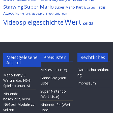
Super Mario
Starwing
Super Mario Kart
Tetris
Tabaluga
Attack
Theme Park
Videospiel-Entscheidungen
Wert
Videospielgeschichte
Zelda
Meistgelesene
Preislisten
Rechtliches
Artikel
NES (Wert Liste)
Datenschutzerkläru
Mario Party 3:
ng
GameBoy (Wert
Warum das N64-
Liste)
Impressum
Spiel so teuer ist
Super Nintendo
Nintendo
(Wert Liste)
beschließt, beim
N64 auf Module zu
Nintendo 64 (Wert
setzen
Liste)