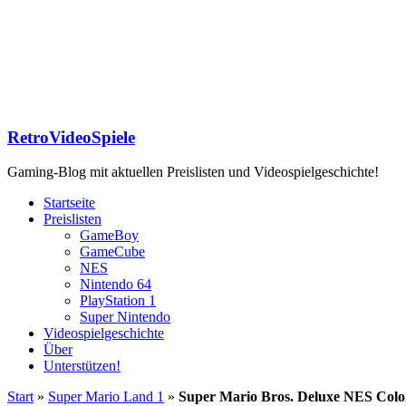
RetroVideoSpiele
Gaming-Blog mit aktuellen Preislisten und Videospielgeschichte!
Startseite
Preislisten
GameBoy
GameCube
NES
Nintendo 64
PlayStation 1
Super Nintendo
Videospielgeschichte
Über
Unterstützen!
Start
»
Super Mario Land 1
»
Super Mario Bros. Deluxe NES Colo