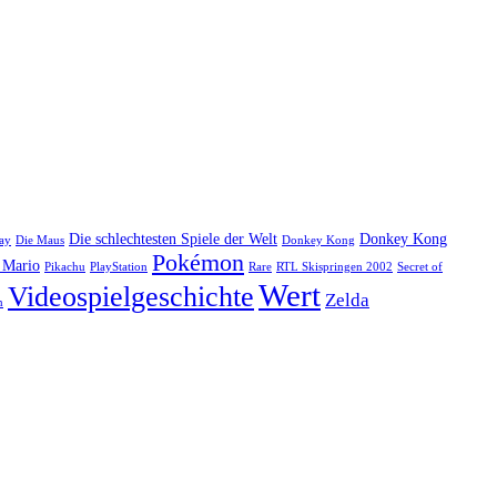
Die schlechtesten Spiele der Welt
Donkey Kong
ay
Die Maus
Donkey Kong
Pokémon
 Mario
Pikachu
PlayStation
Rare
RTL Skispringen 2002
Secret of
Wert
Videospielgeschichte
Zelda
n