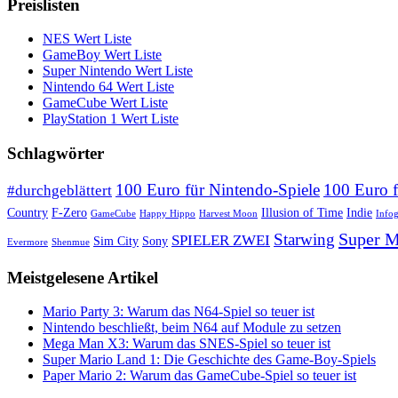
Preislisten
NES Wert Liste
GameBoy Wert Liste
Super Nintendo Wert Liste
Nintendo 64 Wert Liste
GameCube Wert Liste
PlayStation 1 Wert Liste
Schlagwörter
100 Euro für Nintendo-Spiele
100 Euro 
#durchgeblättert
Country
F-Zero
Illusion of Time
Indie
GameCube
Happy Hippo
Harvest Moon
Info
Super M
Starwing
SPIELER ZWEI
Sim City
Sony
Evermore
Shenmue
Meistgelesene Artikel
Mario Party 3: Warum das N64-Spiel so teuer ist
Nintendo beschließt, beim N64 auf Module zu setzen
Mega Man X3: Warum das SNES-Spiel so teuer ist
Super Mario Land 1: Die Geschichte des Game-Boy-Spiels
Paper Mario 2: Warum das GameCube-Spiel so teuer ist