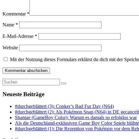
Kommentar
*
Name
*
E-Mail-Adresse
*
Website
Mit der Nutzung dieses Formulars erklärst du dich mit der Speic
Neueste Beiträge
#durchgeblättert (3): Conker’s Bad Fur Day (N64)
#durchgeblättert (2): Als Pokémon Snap (N64) in DE gecancelt 
Shantae (GameBoy Color): Warum es damals so erfolglos war
Als die Deutschland-exklusiven Game Boy Color Spiele blüht
#durchgeblättert (1): Die Rezeption von Pokémon vor dem Relea