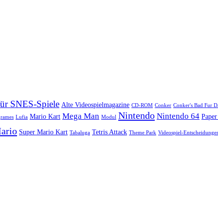
für SNES-Spiele
Alte Videospielmagazine
CD-ROM
Conker
Conker's Bad Fur D
Nintendo
Mega Man
Nintendo 64
Mario Kart
Paper
grames
Lufia
Modul
ario
Super Mario Kart
Tetris Attack
Tabaluga
Theme Park
Videospiel-Entscheidunge