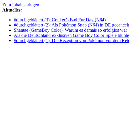
Zum Inhalt springen
Aktuelles:
#durchgeblättert (3): Conker’s Bad Fur Day (N64)
#durchgeblättert (2): Als Pokémon Snap (N64) in DE gecancelt 
Shantae (GameBoy Color): Warum es damals so erfolglos war
Als die Deutschland-exklusiven Game Boy Color Spiele blüht
#durchgeblättert (1): Die Rezeption von Pokémon vor dem Relea