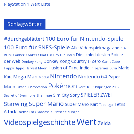
PlayStation 1 Wert Liste
Schlagwörter
100 Euro für Nintendo-Spiele
#durchgeblättert
100 Euro für SNES-Spiele
Alte Videospielmagazine
CD-
Die schlechtesten Spiele
ROM
Conker
Conker's Bad Fur Day
Die Maus
der Welt
Donkey Kong Country
F-Zero
Donkey Kong
GameCube
Illusion of Time
Indie
Mario
Happy Hippo
Harvest Moon
Infogrames
Lufia
Nintendo
Mega Man
Nintendo 64
Kart
Paper
Modul
Pokémon
Mario
Pikachu
PlayStation
Rare
RTL Skispringen 2002
SPIELER ZWEI
Sim City
Sony
Secret of Evermore
Shenmue
Super Mario
Starwing
Super Mario Kart
Tetris
Tabaluga
Attack
Theme Park
Videospiel-Entscheidungen
Wert
Videospielgeschichte
Zelda