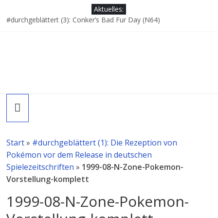
Zum
Aktuelles:
Inhalt
#durchgeblättert (3): Conker’s Bad Fur Day (N64)
springen
#durchgeblättert (2): Als Pokémon Snap (N64) in DE gecancelt
wurde – und es Protest-Postkarten hagelte
Shantae (GameBoy Color): Warum es damals so erfolglos war
Als die Deutschland-exklusiven Game Boy Color Spiele blühten
#durchgeblättert (1): Die Rezeption von Pokémon vor dem
Release in deutschen Spielezeitschriften
RetroVideoSpiele
Gaming-
Blog
Start
»
#durchgeblättert (1): Die Rezeption von
mit
Pokémon vor dem Release in deutschen
aktuellen
Spielezeitschriften
»
1999-08-N-Zone-Pokemon-
Preislisten
Vorstellung-komplett
und
Videospielgeschichte!
1999-08-N-Zone-Pokemon-