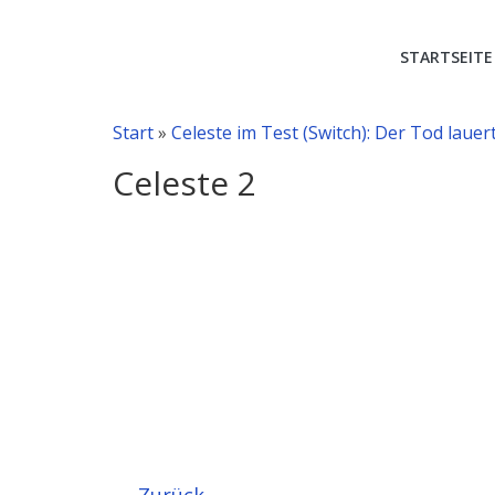
RetroVideoSpie
STARTSEITE
Gaming-
Blog
Start
»
Celeste im Test (Switch): Der Tod lauer
mit
aktuellen
Celeste 2
Preislisten
und
Videospielgeschichte!