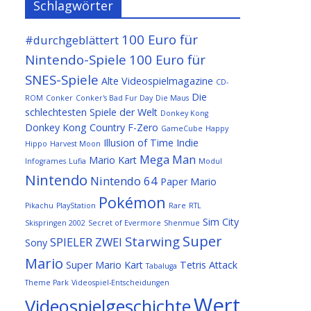
Schlagwörter
100 Euro für
#durchgeblättert
Nintendo-Spiele
100 Euro für
SNES-Spiele
Alte Videospielmagazine
CD-
Die
ROM
Conker
Conker's Bad Fur Day
Die Maus
schlechtesten Spiele der Welt
Donkey Kong
Donkey Kong Country
F-Zero
GameCube
Happy
Illusion of Time
Indie
Hippo
Harvest Moon
Mega Man
Mario Kart
Infogrames
Lufia
Modul
Nintendo
Nintendo 64
Paper Mario
Pokémon
Pikachu
PlayStation
Rare
RTL
Sim City
Skispringen 2002
Secret of Evermore
Shenmue
Super
Starwing
SPIELER ZWEI
Sony
Mario
Super Mario Kart
Tetris Attack
Tabaluga
Theme Park
Videospiel-Entscheidungen
Wert
Videospielgeschichte