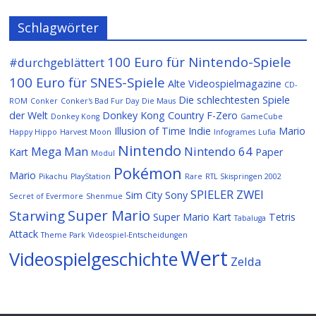
Schlagwörter
100 Euro für Nintendo-Spiele
#durchgeblättert
100 Euro für SNES-Spiele
Alte Videospielmagazine
CD-
Die schlechtesten Spiele
ROM
Conker
Conker's Bad Fur Day
Die Maus
der Welt
Donkey Kong Country
F-Zero
Donkey Kong
GameCube
Illusion of Time
Indie
Mario
Happy Hippo
Harvest Moon
Infogrames
Lufia
Nintendo
Mega Man
Nintendo 64
Kart
Paper
Modul
Pokémon
Mario
Pikachu
PlayStation
Rare
RTL Skispringen 2002
SPIELER ZWEI
Sim City
Sony
Secret of Evermore
Shenmue
Super Mario
Starwing
Super Mario Kart
Tetris
Tabaluga
Attack
Theme Park
Videospiel-Entscheidungen
Wert
Videospielgeschichte
Zelda