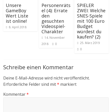
Unsere
Personenräts
SPIELER
GameBoy
el (4): Errate
ZWEI: Welche
Wert Liste
den
SNES-Spiele
ist online!
gesuchten
mit 100 Euro
Videospiel-
Budget
8. April 2018
Charakter
würdest du
kaufen? (2)
14. November
25. März 2019
2018
0
0
Schreibe einen Kommentar
Deine E-Mail-Adresse wird nicht veröffentlicht.
Erforderliche Felder sind mit
*
markiert
Kommentar
*