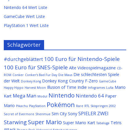
Nintendo 64 Wert Liste
GameCube Wert Liste
PlayStation 1 Wert Liste
Schlagwörter
100 Euro für Nintendo-Spiele
#durchgeblättert
100 Euro für SNES-Spiele
Alte Videospielmagazine
CD-
Die schlechtesten Spiele
ROM
Conker
Conker's Bad Fur Day
Die Maus
der Welt
Donkey Kong Country
F-Zero
Donkey Kong
GameCube
Illusion of Time
Indie
Mario
Happy Hippo
Harvest Moon
Infogrames
Lufia
Nintendo
Mega Man
Nintendo 64
Kart
Paper
Modul
Pokémon
Mario
Pikachu
PlayStation
Rare
RTL Skispringen 2002
SPIELER ZWEI
Sim City
Sony
Secret of Evermore
Shenmue
Super Mario
Starwing
Super Mario Kart
Tetris
Tabaluga
Attack
Theme Park
Videospiel-Entscheidungen