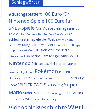
Schlagwörter
100 Euro für
#durchgeblättert
Nintendo-Spiele
100 Euro für
SNES-Spiele
Alte Videospielmagazine
CD-
Die
ROM
Conker
Conker's Bad Fur Day
Die Maus
schlechtesten Spiele der Welt
Donkey Kong
Donkey Kong Country
F-Zero
GameCube
Happy
Illusion of Time
Indie
Hippo
Harvest Moon
Mega Man
Mario Kart
Infogrames
Lufia
Modul
Nintendo
Nintendo 64
Paper Mario
Pokémon
Pikachu
PlayStation
Rare
RTL
Sim City
Skispringen 2002
Secret of Evermore
Shenmue
Super
Starwing
SPIELER ZWEI
Sony
Mario
Super Mario Kart
Tetris Attack
Tabaluga
Theme Park
Videospiel-Entscheidungen
Wert
Videospielgeschichte