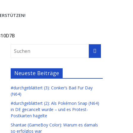
ERSTÜTZEN!
B10D7B
Neueste Beiträge
#durchgeblättert (3): Conker’s Bad Fur Day
(N64)
#durchgeblättert (2): Als Pokémon Snap (N64)
in DE gecancelt wurde – und es Protest-
Postkarten hagelte
Shantae (GameBoy Color): Warum es damals
so erfolglos war