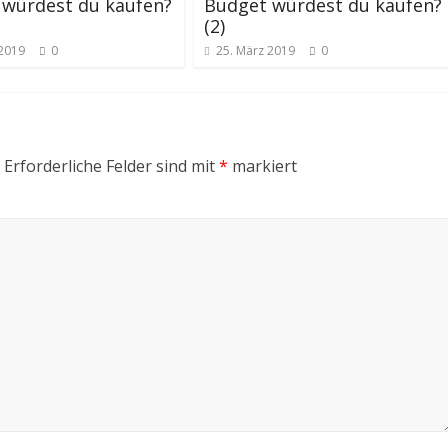
 würdest du kaufen?
Budget würdest du kaufen?
(2)
 2019
0
25. März 2019
0
Erforderliche Felder sind mit
*
markiert