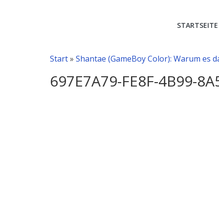
RetroVideoSpie
STARTSEITE
Gaming-
Blog
Start
»
Shantae (GameBoy Color): Warum es da
mit
aktuellen
697E7A79-FE8F-4B99-8A
Preislisten
und
Videospielgeschichte!