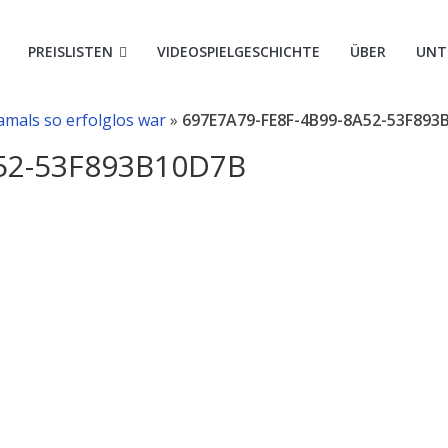
le
PREISLISTEN
VIDEOSPIELGESCHICHTE
ÜBER
UNT
mals so erfolglos war
»
697E7A79-FE8F-4B99-8A52-53F893
52-53F893B10D7B